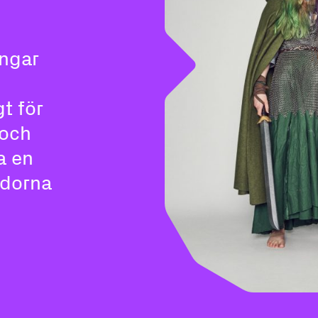
ingar
gt för
 och
a en
sidorna