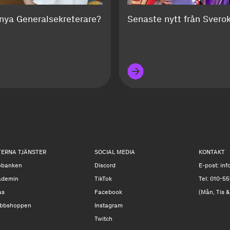
 nya Generalsekreterare?
Senaste nytt från Svero
TERNA TJÄNSTER
SOCIAL MEDIA
KONTAKT
obanken
Discord
E-post:
inf
ademin
TikTok
Tel: 010-55
as
Facebook
(Mån, Tis &
bbshoppen
Instagram
Twitch