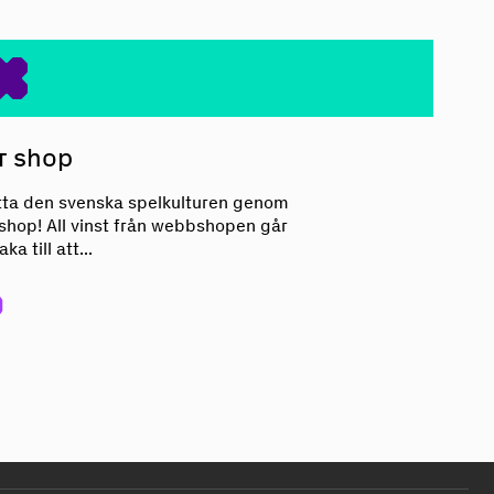
Vår shop
r shop
tta den svenska spelkulturen genom
 shop! All vinst från webbshopen går
aka till att...