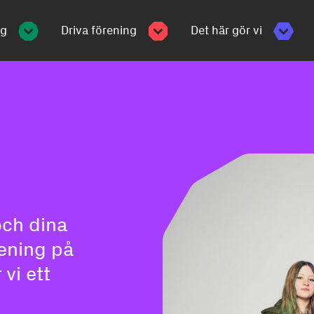
ng
Driva förening
Det här gör vi
och dina
rening på
vi ett