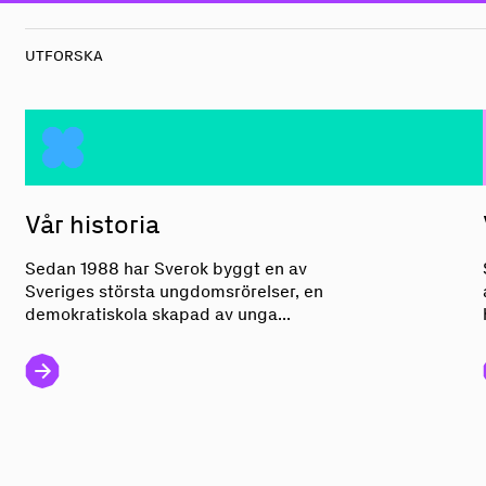
UTFORSKA
Vår
h
ist
o
ria
Vår historia
Sedan 1988 har Sverok byggt en av
Sveriges största ungdomsrörelser, en
demokratiskola skapad av unga...