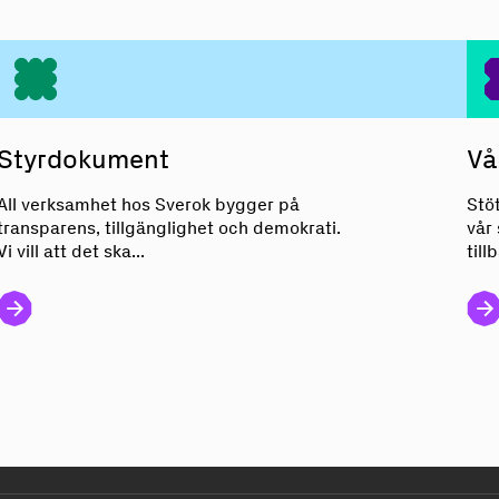
Styrdok
u
me
n
t
Styrdokument
Vå
All verksamhet hos Sverok bygger på
Stö
transparens, tillgänglighet och demokrati.
vår
Vi vill att det ska...
tillb