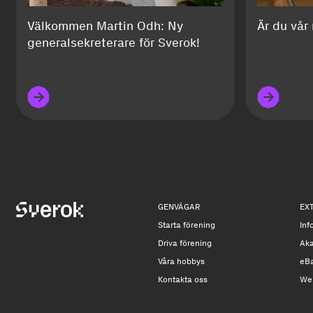
Välkommen Martin Odh: Ny
Är du vår
generalsekreterare för Sverok!
GENVÄGAR
EX
Starta förening
Inf
Driva förening
Ak
Våra hobbys
eB
Kontakta oss
We