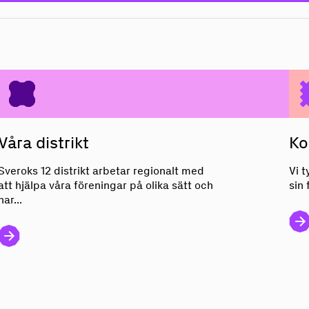
Våra distrikt
Våra distrikt
Ko
Sveroks 12 distrikt arbetar regionalt med
Vi t
att hjälpa våra föreningar på olika sätt och
sin 
har...