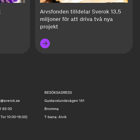
k
Arvsfonden tilldelar Sverok 13,5
miljoner för att driva två nya
projekt
BESÖKSADRESS
o@sverok.se
Gustavslundsvägen 141
1 93 00
Bromma
 Tor 10:00-16:00)
T-bana: Alvik