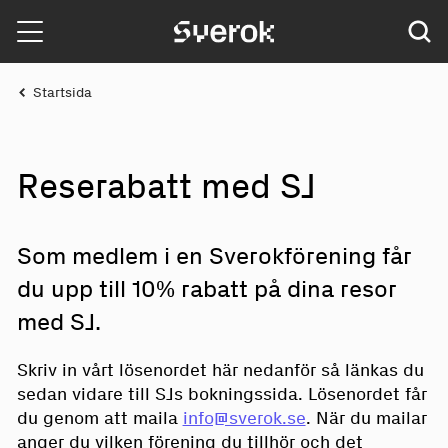
Sverok
Startsida
R
e
sera
b
att med SJ
Som medlem i en Sverokförening får
du upp till 10% rabatt på dina resor
med SJ.
Skriv in vårt lösenordet här nedanför så länkas du
sedan vidare till SJs bokningssida. Lösenordet får
du genom att maila
info@sverok.se
. När du mailar
anger du vilken förening du tillhör och det