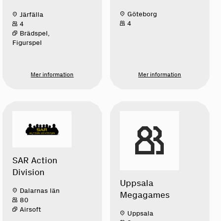
Göteborg
Järfälla
4
4
Brädspel,
Figurspel
Mer information
Mer information
SAR Action
Division
Uppsala
Dalarnas län
Megagames
80
Airsoft
Uppsala