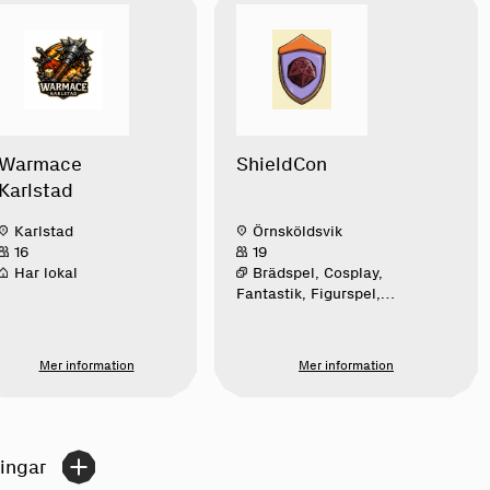
Warmace
ShieldCon
Karlstad
Karlstad
Örnsköldsvik
16
19
Har lokal
Brädspel, Cosplay,
Fantastik, Figurspel,
Konvent, Kortspel, Lajv,
Östasiatisk
populärkultur, Rollspel,
Mer information
Mer information
TV-spel
ningar