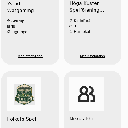
Höga Kusten
Ystad
Spelförening
Wargaming
Sollefteå
Sollefteå
Skurup
3
19
Har lokal
Figurspel
Mer information
Mer information
Nexus Phi
Folkets Spel