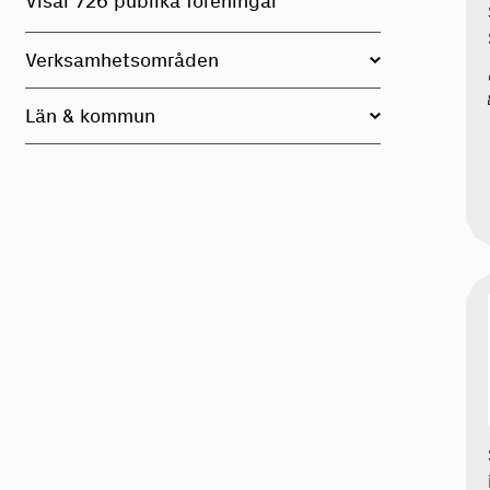
Visar
726 publika föreningar
Verksamhetsområden
Län & kommun