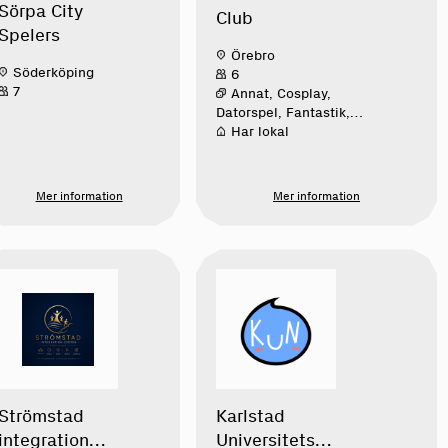
Sörpa City
Club
Spelers
Örebro
Söderköping
6
7
Annat, Cosplay,
Datorspel, Fantastik,
Figurspel, Konvent,
Har lokal
Östasiatisk
populärkultur
Mer information
Mer information
Strömstad
Karlstad
integration
Universitets