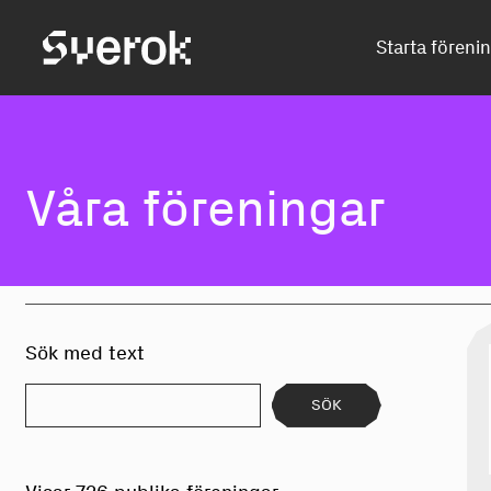
Sverok
Starta föreni
Våra föreningar
Sök med text
SÖK