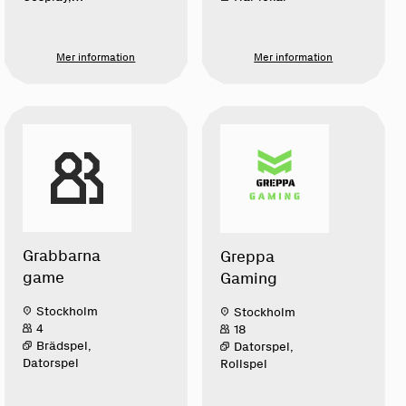
Datorspel,
Östasiatisk
populärkultur
Mer information
Mer information
Grabbarna
Greppa
game
Gaming
Stockholm
Stockholm
4
18
Brädspel,
Datorspel,
Datorspel
Rollspel