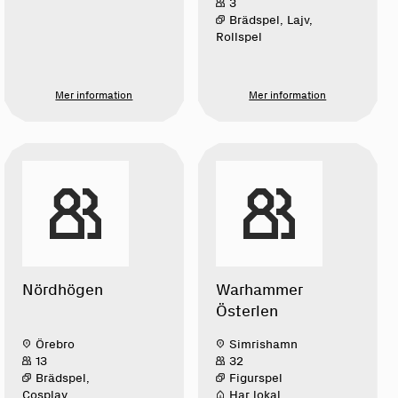
3
Brädspel, Lajv,
Rollspel
Mer information
Mer information
Nördhögen
Warhammer
Österlen
Örebro
Simrishamn
13
32
Brädspel,
Figurspel
Cosplay,
Har lokal