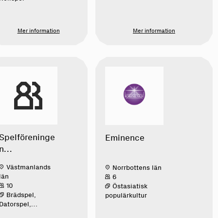
Mer information
Mer information
Spelföreninge
Eminence
n
Storhundrade
Västmanlands
Norrbottens län
län
6
10
Östasiatisk
Brädspel,
populärkultur
Datorspel,
Konvent