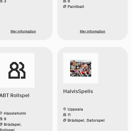
3
8
Paintball
Mer information
Mer information
HalvisSpelis
ABT Rollspel
Uppsala
Hässleholm
11
9
Brädspel, Datorspel
Brädspel,
Rollspel