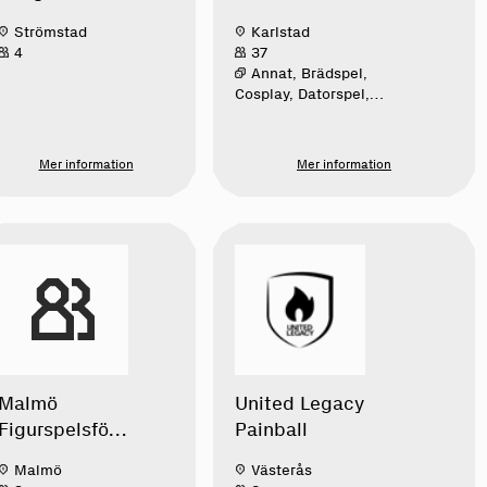
center
Nördförening
Strömstad
Karlstad
4
37
Annat, Brädspel,
Cosplay, Datorspel,
Fantastik, Konvent,
Östasiatisk
populärkultur, Rollspel,
Mer information
Mer information
TV-spel
Malmö
United Legacy
Figurspelsföre
Painball
ning
Malmö
Västerås