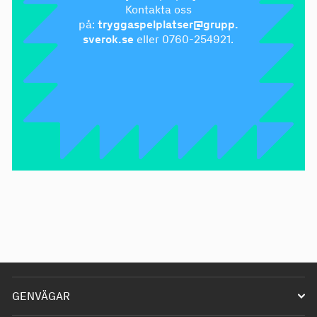
Kontakta oss
på:
tryggaspelplatser@grupp.
sverok.se
eller 0760-254921.
GENVÄGAR