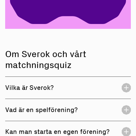
| TV-spel
Stockholm
Osby Gaming
Mer om föreningen
111
Osby
Rollspel
53
Göteborgs Go'aste
Brädspel | Datorspel | E-
Mer om föreningen
Göteborg
sport | Kortspel | LAN | TV-spel
49
Mer om föreningen
LEO Föreningar
Om Sverok och vårt
Annat | Brädspel | Datorspel | E-
Lund
matchningsquiz
sport | Kortspel | LAN | Mobilspel | TV-spel
717
LANBIT
Mer om föreningen
Datorspel | E-sport | LAN | TV-spel
Kungsbacka
110
Vilka är Sverok?
Kulturföreningen Nimbus
Mer om föreningen
E-sport | LAN
Sundsvall
Sverok är ett ungdomsförbund för spelkultur. Vi
119
Vad är en spelförening?
samlar tusentals föreningar där unga möts kring
Föreningen Nördliv
Mer om föreningen
allt från dataspel och rollspel till cosplay och
Cosplay | Konvent | Rollspel
Falun
brädspel.
En spelförening kan vara vad ni vill – så länge ni
97
Kan man starta en egen förening?
samlas kring er hobby. Det kan vara en liten
OSS - Olofströms
Mer om föreningen