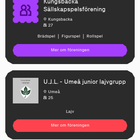
Kungsbacka
Sällskapspelsförening
Kungsbacka
27
Brädspel | Figurspel | Rollspel
Mer om föreningen
U.J.L. - Umeå junior lajvgrupp
Umeå
25
Lajv
Mer om föreningen