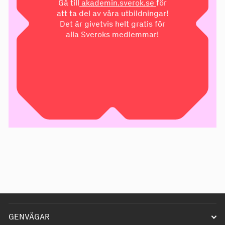
Gå till
akademin.sverok.se
för
att ta del av våra utbildningar!
Det är givetvis helt gratis för
alla Sveroks medlemmar!
GENVÄGAR