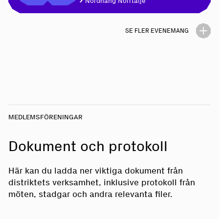
Nördhäng Norrtälje
Norrtälje
SE FLER EVENEMANG
01
Nördhäng
oktober
Nördhäng Norrtälje
MEDLEMSFÖRENINGAR
Dokument och protokoll
Här kan du ladda ner viktiga dokument från
distriktets verksamhet, inklusive protokoll från
möten, stadgar och andra relevanta filer.