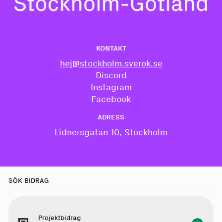
KONTAKT
hej@stockholm.sverok.se
Discord
Instagram
Facebook
ADRESS
Lidnersgatan 10, Stockholm
SÖK BIDRAG
Projektbidrag