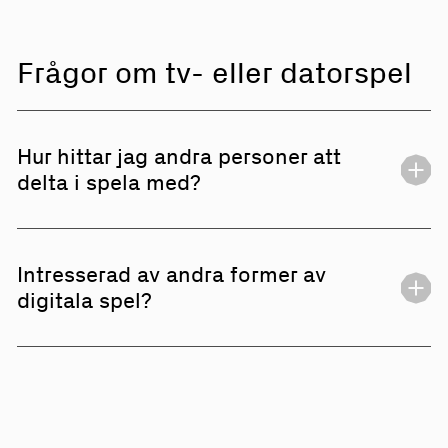
Frågor om tv- eller datorspel
Hur hittar jag andra personer att
delta i spela med?
Om du inte vill skapa din egen e-sportförening så
kan du istället bli medlem i en redan existerande
Intresserad av andra former av
förening. Sök efter e-sportföreningar att gå med i
digitala spel?
nära dig
här
.
Vår verksamhetsgren
tv- och datorspel
innehåller
en större bredd på digitala spel. En förening
behöver inte hålla sig till en verksamhetsgren och
kan blanda in element från de andra kategorierna.