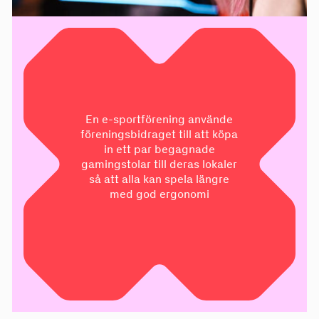
En e-sportförening använde
föreningsbidraget till att köpa
in ett par begagnade
gamingstolar till deras lokaler
så att alla kan spela längre
med god ergonomi