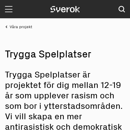
Sverok
Våra projekt
Tr
y
g
g
a S
p
elplats
e
r
Trygga Spelplatser är
projektet för dig mellan 12-19
år som upplever rasism och
som bor i ytterstadsområden.
Vi vill skapa en mer
antirasistisk och demokratisk