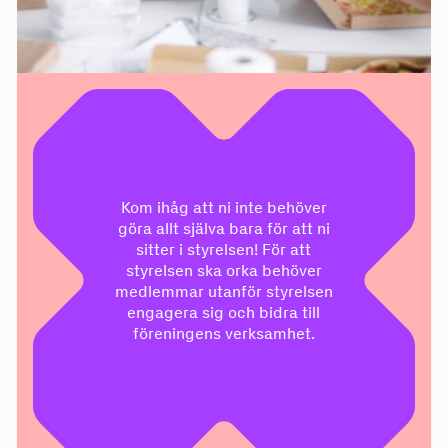
Kom ihåg att ni inte behöver
göra allt själva bara för att ni
sitter i styrelsen! För att
styrelsen ska orka behöver
medlemmar utanför styrelsen
engagera sig och bidra till
föreningens verksamhet.