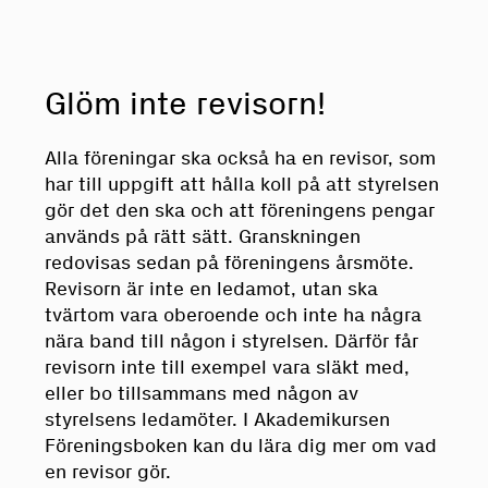
Mall för diskussionsunderlag
Glöm inte revisorn!
Mall för rapport
Alla föreningar ska också ha en revisor, som
har till uppgift att hålla koll på att styrelsen
Mall för styrdokument
gör det den ska och att föreningens pengar
används på rätt sätt. Granskningen
redovisas sedan på föreningens årsmöte.
Mall för dagordning för styrelsemöten
Revisorn är inte en ledamot, utan ska
tvärtom vara oberoende och inte ha några
nära band till någon i styrelsen. Därför får
revisorn inte till exempel vara släkt med,
eller bo tillsammans med någon av
styrelsens ledamöter. I Akademikursen
Föreningsboken kan du lära dig mer om vad
en revisor gör.