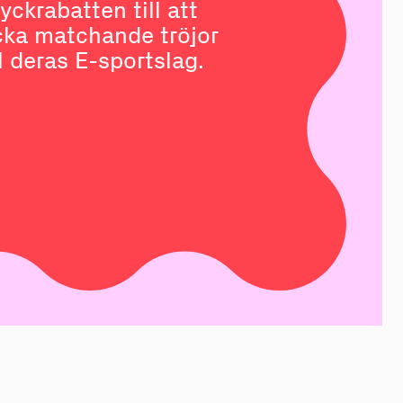
.se
ryckrabatten till att
cka matchande tröjor
ll deras E-sportslag.