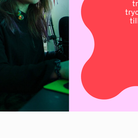
boka@sormlandspaintball
t
try
ti