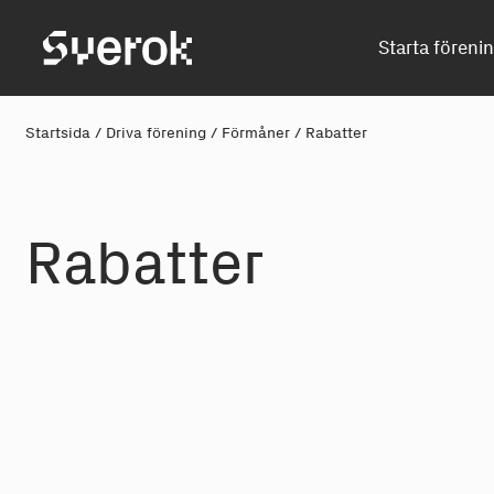
Sverok
Starta föreni
Startsida
/
Driva förening
/
Förmåner
/
Rabatter
Ra
b
att
e
r