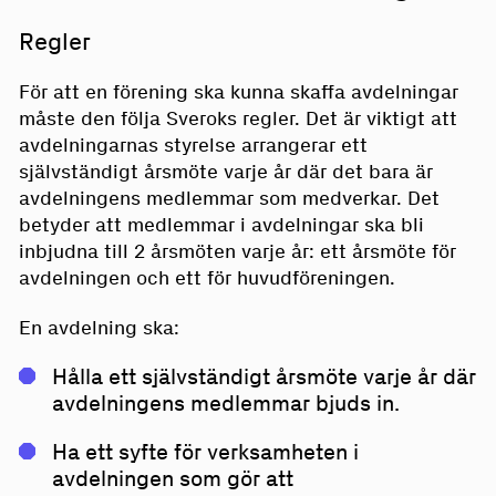
avdelningen, och att det finns ett tydligt syfte
som avdelningarna använder. Avdelningarna har
då skapa avdelningar som ansvarar för aktiviteter
med att driva en ungdomsavdelning.
självständiga årsmöten som rör deras
i olika städer för att kunna öka det lokala
Regler
Medlemmarna i ungdomsavdelningen bjuds
verksamhet, och huvudföreningen arrangerar ett
engagemanget. Precis som i de andra exemplen
såklart också in till huvudföreningens årsmöte
årsmöte där alla medlemmar kan samlas.
arrangerar avdelningarna självständiga årsmöten
För att en förening ska kunna skaffa avdelningar
som alla andra medlemmar.
och att avdelningsmedlemmarna bjuds in till
måste den följa Sveroks regler. Det är viktigt att
Exempel
: Flera avdelningar på en gymnasieskola,
huvudföreningens årsmöte.
avdelningarnas styrelse arrangerar ett
Exempel:
En huvudförening för lajvare i Sverige
där avdelningarna sysslar med olika
självständigt årsmöte varje år där det bara är
med en ungdomsavdelning som samlar alla
verksamheter: till exempel en avdelning för
Exempel:
En onlineförening med medlemmar som
avdelningens medlemmar som medverkar. Det
medlemmar under 25. Ungdomsavdelningen
rollspel, en för cosplay, och en LAN. Alla
bor utspridda i hela landet väljer att skapa
betyder att medlemmar i avdelningar ska bli
deltar i huvudföreningens aktiviteter men
avdelningar använder skolans lokaler för sin
avdelningar för norr, väst, öst och söder. De olika
inbjudna till 2 årsmöten varje år: ett årsmöte för
arrangerar också egna lajv för ungdomar.
verksamhet.
avdelningarna arrangerar aktiviteter och
avdelningen och ett för huvudföreningen.
meetups i den stad de bor i, men deltar också på
huvudföreningens aktiviteter via Discord.
En avdelning ska:
Hålla ett självständigt årsmöte varje år där
avdelningens medlemmar bjuds in.
Ha ett syfte för verksamheten i
avdelningen som gör att