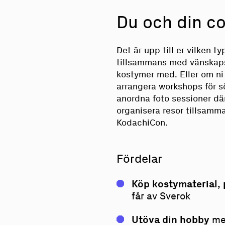
Du och din c
Det är upp till er vilken ty
tillsammans med vänskaps
kostymer med. Eller om ni v
arrangera workshops för s
anordna foto sessioner där 
organisera resor tillsamma
KodachiCon.
Fördelar
Köp kostymaterial, 
får av Sverok
Utöva din hobby
me