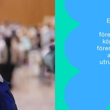
E
för
kö
före
a
utr