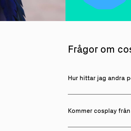
Frågor om co
Hur hittar jag andra 
Om du inte vill skapa din
i en redan existerande för
Kommer cosplay från
nära dig
här.
Cosplay och anime blir o