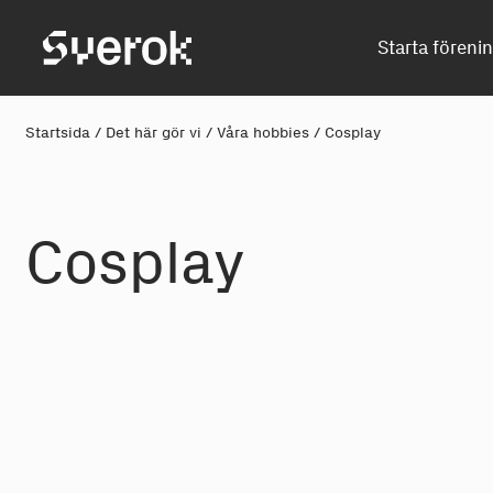
Sverok
Starta föreni
Startsida
/
Det här gör vi
/
Våra hobbies
/
Cosplay
Cos
p
la
y