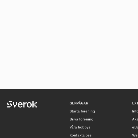
GENVÄGAR
EX
Starta förening
Inf
Driva förening
Ak
Våra hobbys
eB
Kontakta oss
We