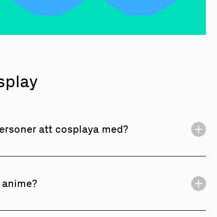
splay
personer att cosplaya med?
 egen cosplayförening så kan du istället bli medlem
ening. Sök efter cosplayföreningar att gå med i
 anime?
fta sammanlänkade då många cosplays efterliknar