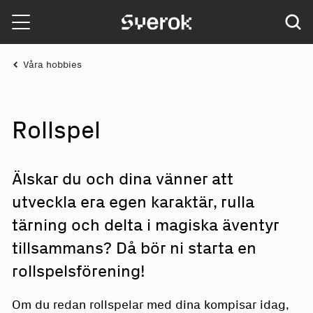
Sverok
Våra hobbies
R
o
lls
p
el
Älskar du och dina vänner att
utveckla era egen karaktär, rulla
tärning och delta i magiska äventyr
tillsammans? Då bör ni starta en
rollspelsförening!
Om du redan rollspelar med dina kompisar idag,