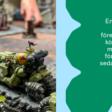
En
före
kö
m
fö
seda