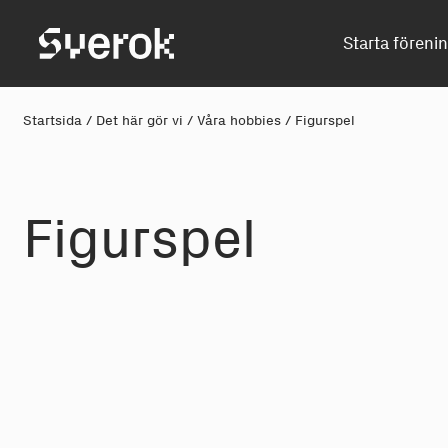
Sverok
Starta föreni
Startsida
/
Det här gör vi
/
Våra hobbies
/
Figurspel
Figurspel