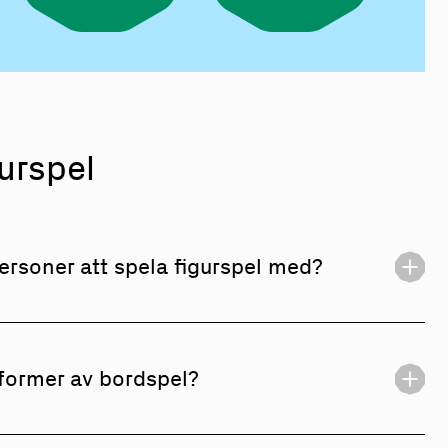
urspel
personer att spela figurspel med?
egen figurspelsförening så kan du istället bli
nde förening. Sök efter figurspelsföreningar att gå
 former av bordspel?
ri så om du har ett spelintresse som du vill skapa