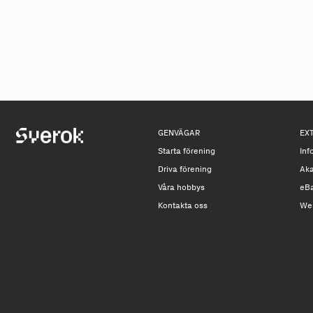
GENVÄGAR
EX
Starta förening
Inf
Driva förening
Ak
Våra hobbys
eB
Kontakta oss
We