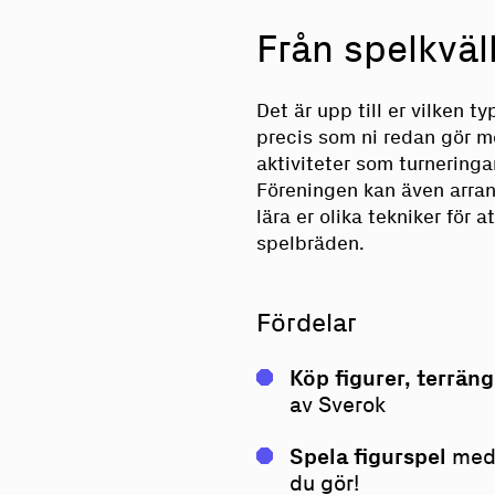
Från spelkväll
Det är upp till er vilken ty
precis som ni redan gör me
aktiviteter som turneringar
Föreningen kan även arrang
lära er olika tekniker för 
spelbräden.
Fördelar
Köp figurer, terrän
av Sverok
Spela figurspel
med 
du gör!