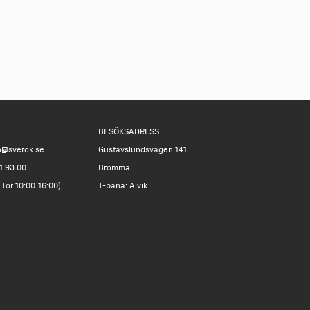
täcks in av våra kategorier så är det möjligt.
rad av bordspel och vill skapa en relaterad
ng här!
BESÖKSADRESS
o@sverok.se
Gustavslundsvägen 141
1 93 00
Bromma
 Tor 10:00-16:00)
T-bana: Alvik