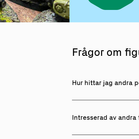
Frågor om fig
Hur hittar jag andra 
Om du inte vill skapa din 
medlem i en redan existera
Intresserad av andra
med i nära dig
här.
Bordspel är en bred katego