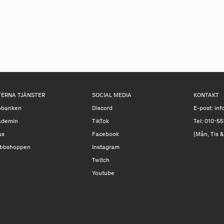
en förening kring som inte 
Kanske är du mer intresse
förening.
Skapa din föreni
TERNA TJÄNSTER
SOCIAL MEDIA
KONTAKT
obanken
Discord
E-post:
inf
ademin
TikTok
Tel: 010-55
as
Facebook
(Mån, Tis &
bbshoppen
Instagram
Twitch
Youtube