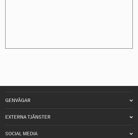
GENVÄGAR
Starta förening
EXTERNA TJÄNSTER
Driva förening
Infobanken
SOCIAL MEDIA
Våra hobbys