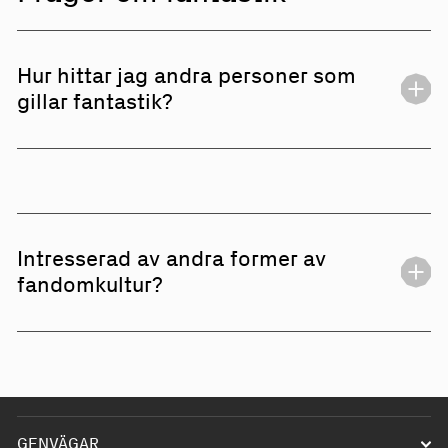
Hur hittar jag andra personer som
gillar fantastik?
Om du inte vill skapa din egen fantastikförening
så kan du istället bli medlem i en redan
existerande förening. Sök efter föreningar att gå
med i nära dig
här.
Intresserad av andra former av
fandomkultur?
Fandomkultur innehåller cosplay, fantastik, anime
och manga. En förening behöver inte hålla sig till
en verksamhetsgren och kan blanda in element
från de andra kategorierna och grenarna.
GENVÄGAR