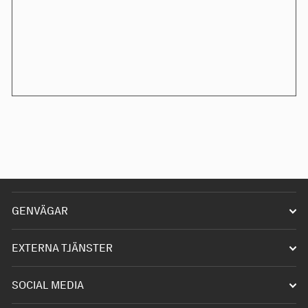
GENVÄGAR
Starta förening
EXTERNA TJÄNSTER
Driva förening
Infobanken
SOCIAL MEDIA
Våra hobbys
Akademin