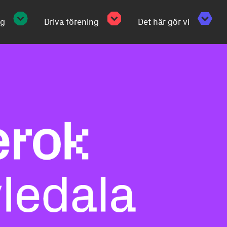
ng
Driva förening
Det här gör vi