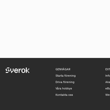
GENVÄGAR
EX
Starta förening
Inf
Driva förening
Ak
Våra hobbys
eB
Kontakta oss
We