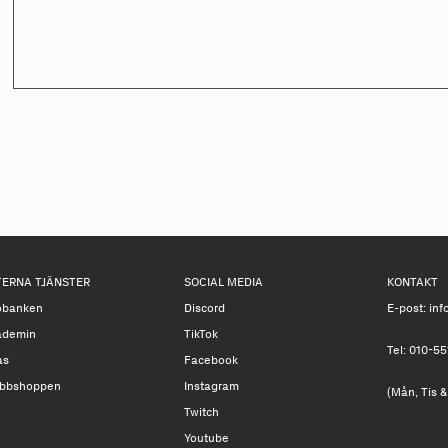
TERNA TJÄNSTER
SOCIAL MEDIA
KONTAKT
obanken
Discord
E-post:
inf
ademin
TikTok
Tel: 010-55
as
Facebook
bbshoppen
Instagram
(Mån, Tis &
Twitch
Youtube