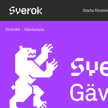
Sverok
Starta föreni
Distrikt - Gävledala