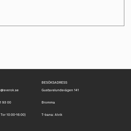
BESÖKSADRESS
o@sverok.se
Gustavslundsvägen 141
1 93 00
Bromma
 Tor 10:00-16:00)
T-bana: Alvik