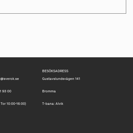
BESÖKSADRESS
o@sverok.se
Gustavslundsvägen 141
1 93 00
Bromma
 Tor 10:00-16:00)
T-bana: Alvik