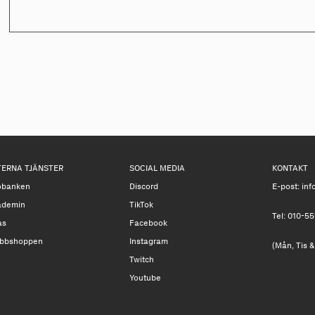
TERNA TJÄNSTER
SOCIAL MEDIA
KONTAKT
obanken
Discord
E-post:
inf
ademin
TikTok
Tel: 010-55
as
Facebook
bbshoppen
Instagram
(Mån, Tis &
Twitch
Youtube