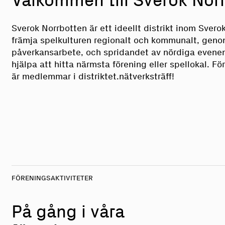
Välkommen till Sverok Nor
Sverok Norrbotten är ett ideellt distrikt inom Sverok.
främja spelkulturen regionalt och kommunalt, genom 
påverkansarbete, och spridandet av nördiga evenem
hjälpa att hitta närmsta förening eller spellokal. Fö
är medlemmar i distriktet.nätverksträff!
FÖRENINGSAKTIVITETER
På gång i våra