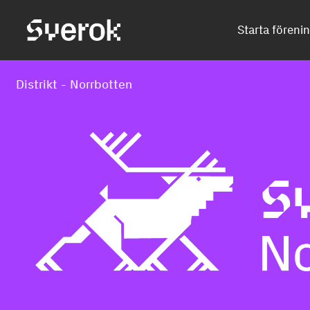
Sverok
Starta föreni
Distrikt - Norrbotten