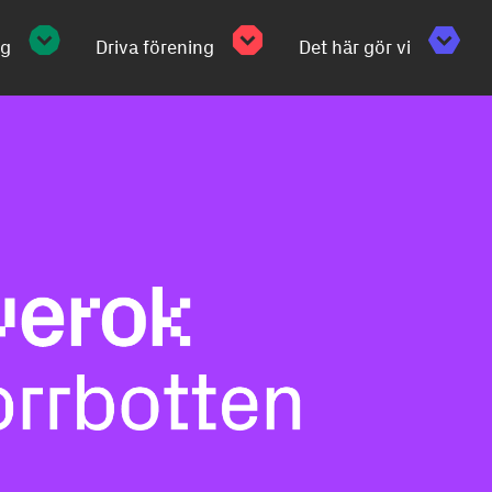
ng
Driva förening
Det här gör vi