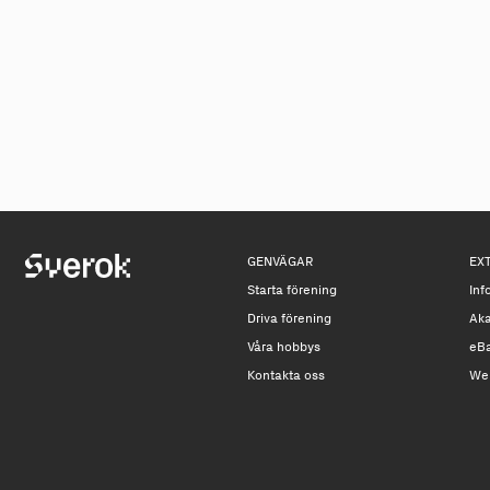
GENVÄGAR
EX
Starta förening
Inf
Driva förening
Ak
Våra hobbys
eB
Kontakta oss
We