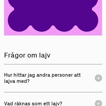
Frågor om lajv
Hur hittar jag andra personer att
lajva med?
Om du inte vill skapa din egen lajvförening så kan
du istället bli medlem i en redan existerande
Vad räknas som ett lajv?