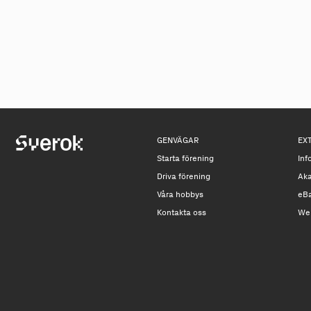
GENVÄGAR
EX
Starta förening
Inf
Driva förening
Ak
Våra hobbys
eB
Kontakta oss
We