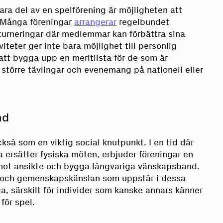
ara del av en spelförening är möjligheten att
. Många föreningar
arrangerar
regelbundet
turneringar där medlemmar kan förbättra sina
iteter ger inte bara möjlighet till personlig
 att bygga upp en meritlista för de som är
i större tävlingar och evenemang på nationell eller
nd
kså som en viktig social knutpunkt. I en tid där
 ersätter fysiska möten, erbjuder föreningar en
 mot ansikte och bygga långvariga vänskapsband.
n och gemenskapskänslan som uppstår i dessa
ga, särskilt för individer som kanske annars känner
 för spel.