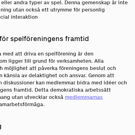
t eller andra typer av spel. Denna gemenskap är inte
lning utan också ett utrymme för personlig
cial interaktion
ör spelföreningens framtid
a med att driva en spelförening är den
m ligger till grund för verksamheten. Alla
 möjlighet att påverka föreningens beslut och
 en känsla av delaktighet och ansvar. Genom att
ch diskussioner kan medlemmar bidra med idéer och
ngens framtid. Detta demokratiska arbetssätt
mang utan utvecklar också
medlemmarnas
amarbetsförmåga.
g