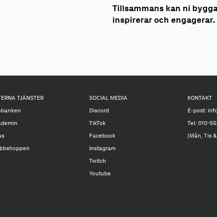
Tillsammans kan ni bygg
inspirerar och engagerar.
TERNA TJÄNSTER
SOCIAL MEDIA
KONTAKT
obanken
Discord
E-post:
inf
ademin
TikTok
Tel: 010-55
as
Facebook
(Mån, Tis &
bbshoppen
Instagram
Twitch
Youtube