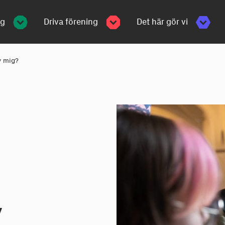
ng
Driva förening
Det här gör vi
y mig?
y