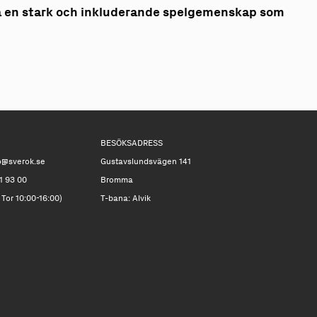
a en stark och inkluderande spelgemenskap som
BESÖKSADRESS
o@sverok.se
Gustavslundsvägen 141
1 93 00
Bromma
 Tor 10:00-16:00)
T-bana: Alvik