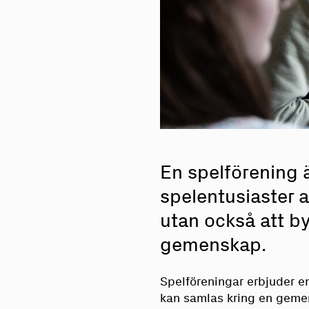
En spelförening ä
spelentusiaster at
utan också att b
gemenskap.
Spelföreningar erbjuder e
kan samlas kring en gemen