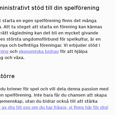
istrativt stöd till din spelförening
t starta en egen spelförening finns det många
å. Att ta steget att starta en förening kan kännas
rätt vägledning kan det bli en mycket givande
ges största ungdomsförbund för spelkultur, är en
nya och befintliga föreningar. Vi erbjuder stöd i
dning
och
ekonomiska bidrag
för att hjälpa
ng och växa.
större
du brinner för spel och vill dela denna passion med
en spelförening. Inte bara får du chansen att skapa
gemenskap, utan du bidrar också till att stärka
av dig till oss om du har frågor, vi finns här för dig!