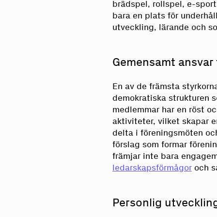
brädspel, rollspel, e-spor
bara en plats för underhål
utveckling, lärande och so
Gemensamt ansvar f
En av de främsta styrkorn
demokratiska strukturen so
medlemmar har en röst och
aktiviteter, vilket skapar
delta i föreningsmöten o
förslag som formar föreni
främjar inte bara engage
ledarskapsförmågor
och s
Personlig utvecklin