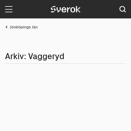
Sverok
Jönköpings län
Arkiv: Va
g
g
e
ryd