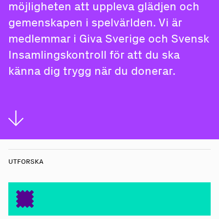
möjligheten att uppleva glädjen och
gemenskapen i spelvärlden. Vi är
medlemmar i
Giva Sverige
och
Svensk
Insamlingskontroll
för att du ska
känna dig trygg när du donerar.
UTFORSKA
Så gör du skill
n
a
d