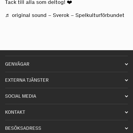
Tack till alla som deltog! ❤️
♬ original sound – Sverok – Spelkulturförbundet
GENVÄGAR
Starta förening
EXTERNA TJÄNSTER
Driva förening
Infobanken
SOCIAL MEDIA
Våra hobbys
Akademin
Discord
Kontakta oss
KONTAKT
eBas
TikTok
E-post:
info@sverok.se
Webbshoppen
BESÖKSADRESS
Facebook