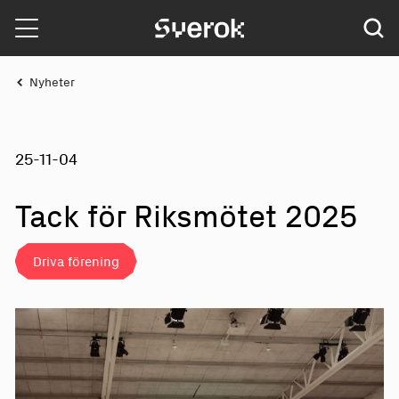
Sverok
Nyheter
25-11-04
Tack för Riks
m
öt
e
t 2025
Driva förening