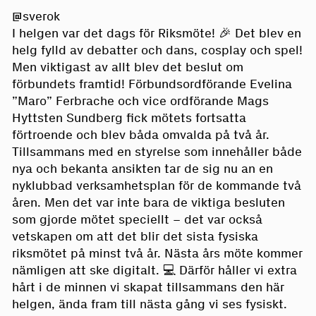
@sverok
I helgen var det dags för Riksmöte! 🎉 Det blev en
helg fylld av debatter och dans, cosplay och spel!
Men viktigast av allt blev det beslut om
förbundets framtid! Förbundsordförande Evelina
”Maro” Ferbrache och vice ordförande Mags
Hyttsten Sundberg fick mötets fortsatta
förtroende och blev båda omvalda på två år.
Tillsammans med en styrelse som innehåller både
nya och bekanta ansikten tar de sig nu an en
nyklubbad verksamhetsplan för de kommande två
åren. Men det var inte bara de viktiga besluten
som gjorde mötet speciellt – det var också
vetskapen om att det blir det sista fysiska
riksmötet på minst två år. Nästa års möte kommer
nämligen att ske digitalt. 💻 Därför håller vi extra
hårt i de minnen vi skapat tillsammans den här
helgen, ända fram till nästa gång vi ses fysiskt.