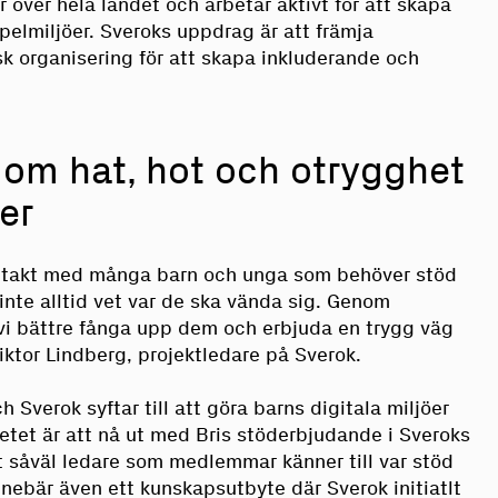
r över hela landet och arbetar aktivt för att skapa
pelmiljöer. Sveroks uppdrag är att främja
k organisering för att skapa inkluderande och
 om hat, hot och otrygghet
er
kontakt med många barn och unga som behöver stöd
inte alltid vet var de ska vända sig. Genom
vi bättre fånga upp dem och erbjuda en trygg väg
Viktor Lindberg, projektledare på Sverok.
 Sverok syftar till att göra barns digitala miljöer
rbetet är att nå ut med Bris stöderbjudande i Sveroks
tt såväl ledare som medlemmar känner till var stöd
nnebär även ett kunskapsutbyte där Sverok initiatlt