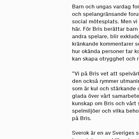
Barn och ungas vardag form
och spelangränsande forum
social mötesplats. Men vi 
här. För Bris berättar bar
andra spelare, blir exklud
kränkande kommentarer so
hur okända personer tar ko
kan skapa otrygghet och r
”Vi på Bris vet att spelvär
den också rymmer utmaning
som är kul och stärkande o
glada över vårt samarbet
kunskap om Bris och vårt 
spelmiljöer och vilka beho
på Bris.
Sverok är en av Sveriges 