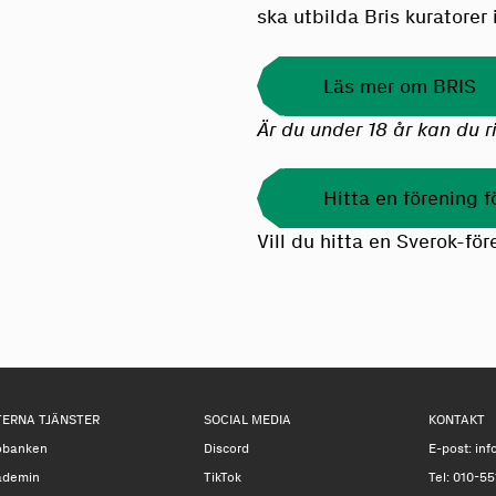
ska utbilda Bris kuratorer
Läs mer om BRIS
Är du under 18 år kan du 
Hitta en förening f
Vill du hitta en Sverok-fö
TERNA TJÄNSTER
SOCIAL MEDIA
KONTAKT
obanken
Discord
E-post:
inf
ademin
TikTok
Tel: 010-55