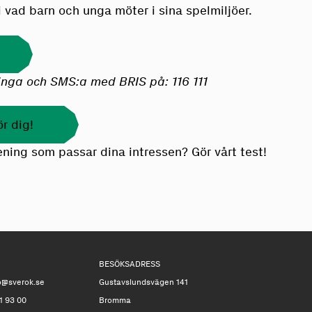
 i vad barn och unga möter i sina spelmiljöer.
ringa och SMS:a med BRIS på: 116 111
ör dig!
rening som passar dina intressen? Gör vårt test!
BESÖKSADRESS
o@sverok.se
Gustavslundsvägen 141
1 93 00
Bromma