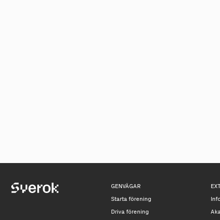
GENVÄGAR
EX
Starta förening
Inf
Driva förening
Ak