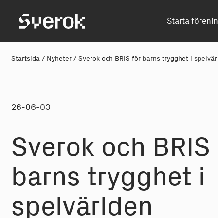
Sverok
Starta föreni
Startsida
/
Nyheter
/
Sverok och BRIS för barns trygghet i spelvä
26-06-03
S
v
er
o
k och BRIS 
barns tr
y
g
g
het i
s
p
el
v
ärlden