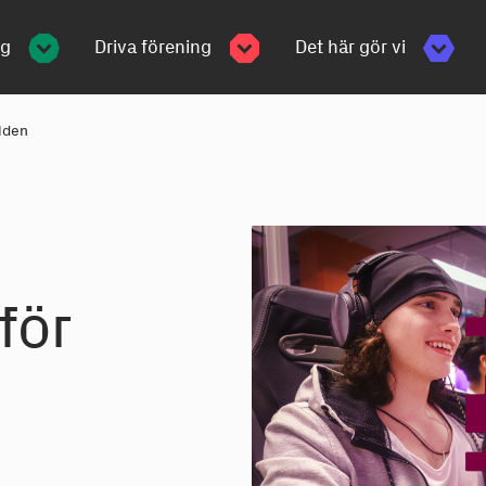
ng
Driva förening
Det här gör vi
rlden
för