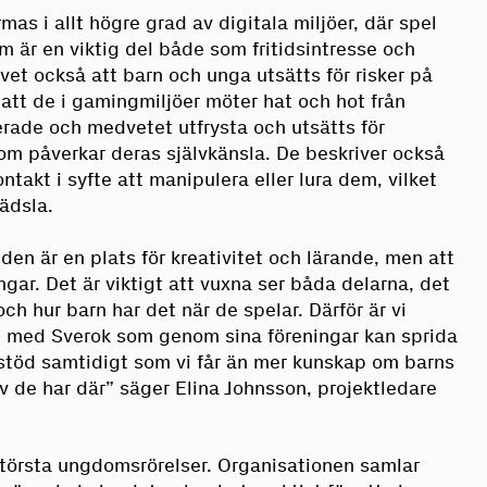
as i allt högre grad av digitala miljöer, där spel
 är en viktig del både som fritidsintresse och
vet också att barn och unga utsätts för risker på
n att de i gamingmiljöer möter hat och hot från
erade och medvetet utfrysta och utsätts för
m påverkar deras självkänsla. De beskriver också
ntakt i syfte att manipulera eller lura dem, vilket
ädsla.
lden är en plats för kreativitet och lärande, men att
ar. Det är viktigt att vuxna ser båda delarna, det
ch hur barn har det när de spelar. Därför är vi
e med Sverok som genom sina föreningar kan sprida
stöd samtidigt som vi får än mer kunskap om barns
v de har där” säger Elina Johnsson, projektledare
största ungdomsrörelser. Organisationen samlar