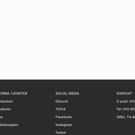
TERNA TJÄNSTER
SOCIAL MEDIA
KONTAKT
obanken
Discord
E-post:
inf
ademin
TikTok
Tel: 010-55
as
Facebook
(Mån, Tis &
bbshoppen
Instagram
Twitch