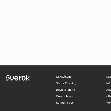
GENVÄGAR
EX
Starta förening
Inf
Driva förening
Ak
Våra hobbys
eB
Kontakta oss
We