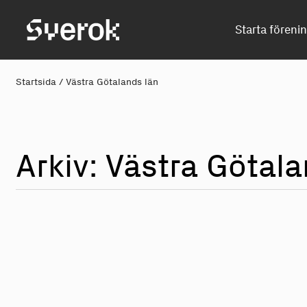
Sverok
Starta föreni
Startsida
/
Västra Götalands län
Arkiv: Västra Götal