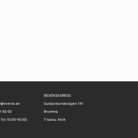
BESÖKSADRESS
o@sverok.se
Gustavslundsvägen 141
1 93 00
Bromma
 Tor 10:00-16:00)
T-bana: Alvik