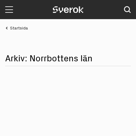
Sverok
Startsida
Arkiv: Norr
b
ott
e
ns län