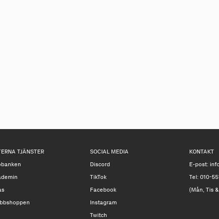
TERNA TJÄNSTER
SOCIAL MEDIA
KONTAKT
obanken
Discord
E-post:
inf
ademin
TikTok
Tel: 010-55
as
Facebook
(Mån, Tis &
bbshoppen
Instagram
Twitch