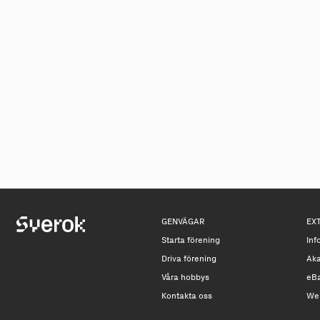
GENVÄGAR
EX
Starta förening
Inf
Driva förening
Ak
Våra hobbys
eB
Kontakta oss
We