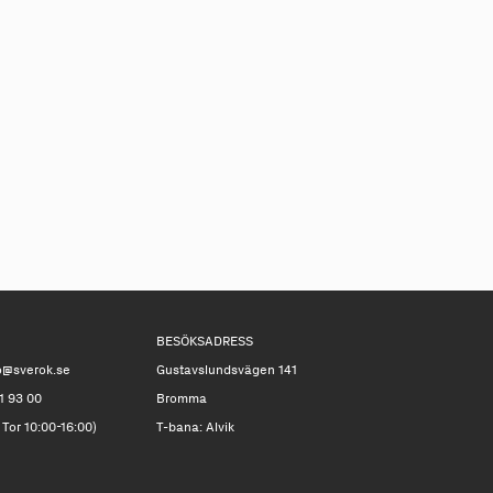
BESÖKSADRESS
o@sverok.se
Gustavslundsvägen 141
1 93 00
Bromma
 Tor 10:00-16:00)
T-bana: Alvik