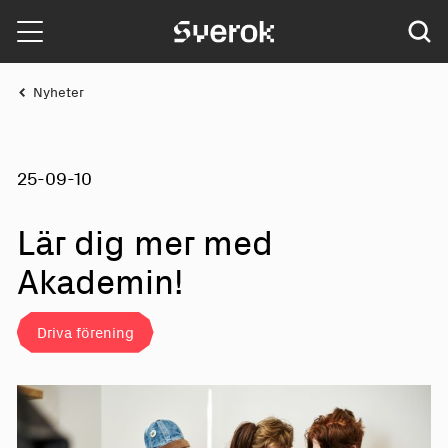
Sverok
Nyheter
25-09-10
Lär dig mer med
Aka
d
emi
n
!
Driva förening