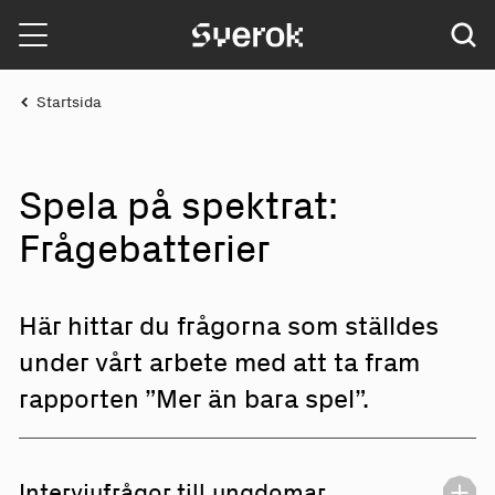
Sverok
Startsida
Spela på spektrat:
Fråg
e
batt
e
rier
Här hittar du frågorna som ställdes
under vårt arbete med att ta fram
rapporten ”Mer än bara spel”.
Intervjufrågor till ungdomar