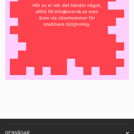
Hör av er när det händer något,
alltid till
info@sverok.se
men
även via växelnummer för
snabbare rådgivning.
GENVÄGAR