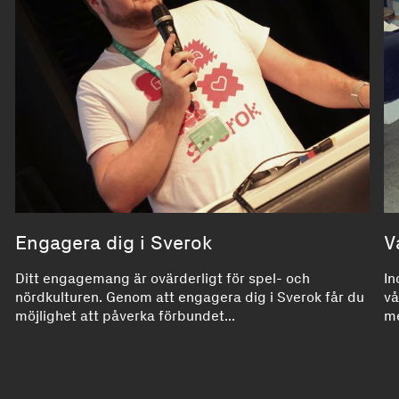
Engagera dig i Sverok
V
Ditt engagemang är ovärderligt för spel- och
In
nördkulturen. Genom att engagera dig i Sverok får du
vå
möjlighet att påverka förbundet...
me