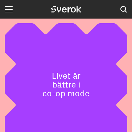
Sverok
Livet är
b
ättr
e
i
co-op mode