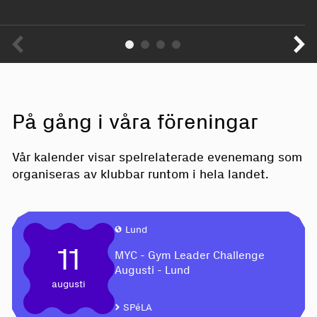
På gång i våra föreningar
Vår kalender visar spelrelaterade evenemang som
organiseras av klubbar runtom i hela landet.
Lund
11
MYC - Gym Leader Challenge
Augusti - Lund
augusti
SPéLA