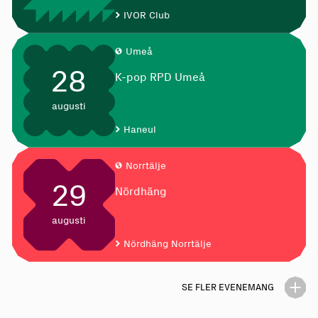
IVOR Club
Umeå
28
K-pop RPD Umeå
augusti
Haneul
Norrtälje
29
Nördhäng
augusti
Nördhäng Norrtälje
Stockholm
SE FLER EVENEMANG
29
K-POP DAY Stockholm