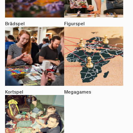
Brädspel
Figurspel
Kortspel
Megagames