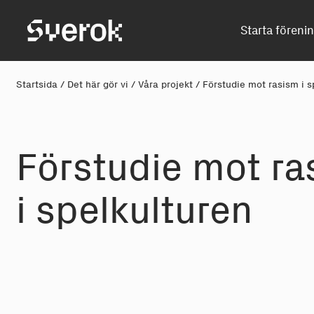
Sverok
Starta föreni
Startsida
/
Det här gör vi
/
Våra projekt
/
Förstudie mot rasism i s
Förstu
d
i
e
mot ra
i s
p
elk
u
lturen