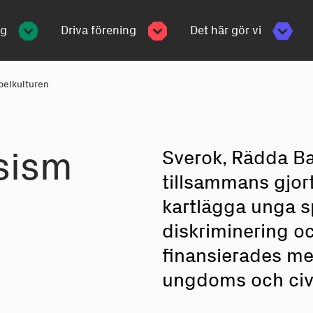
ng
Driva förening
Det här gör vi
pelkulturen
sism
Sverok, Rädda B
tillsammans gjort
kartlägga unga s
diskriminering oc
finansierades me
ungdoms och civ