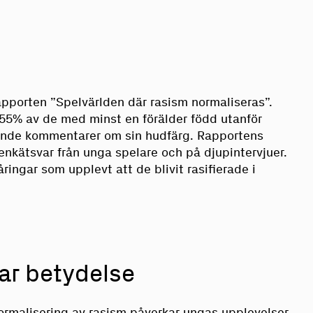
apporten ”Spelvärlden där rasism normaliseras”.
 55% av de med minst en förälder född utanför
ande kommentarer om sin hudfärg. Rapportens
enkätsvar från unga spelare och på djupintervjuer.
ringar som upplevt att de blivit rasifierade i
ar betydelse
ormalisering av rasism påverkar ungas upplevelser.