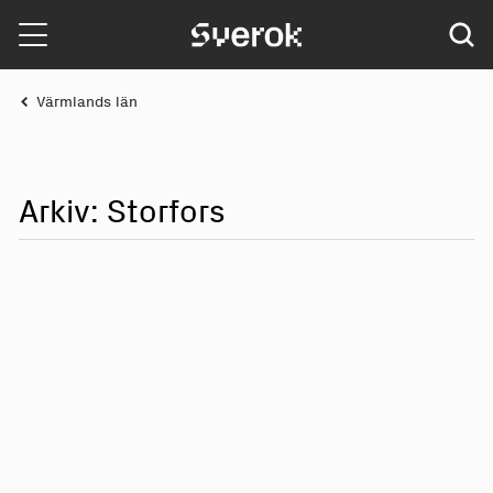
Sverok
Värmlands län
Arkiv: St
o
rf
o
rs