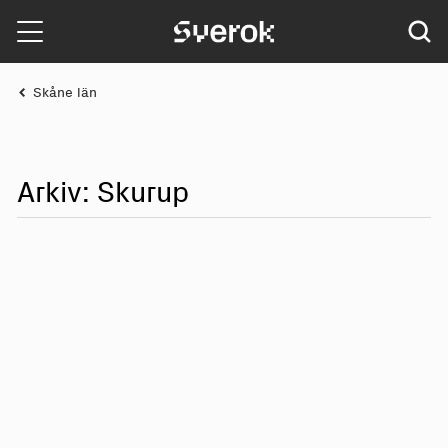
Sverok
Skåne län
Arkiv: Sk
u
r
u
p