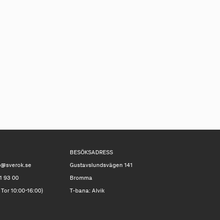
BESÖKSADRESS
o@sverok.se
Gustavslundsvägen 141
1 93 00
Bromma
 Tor 10:00-16:00)
T-bana: Alvik