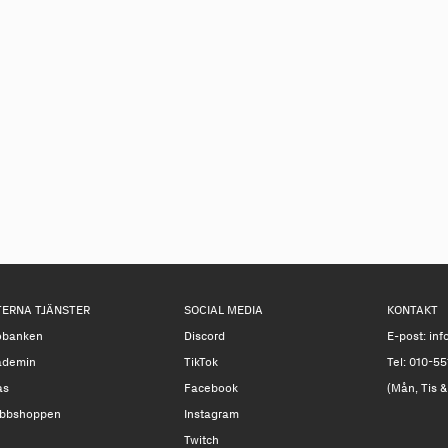
TERNA TJÄNSTER
SOCIAL MEDIA
KONTAKT
obanken
Discord
E-post:
inf
ademin
TikTok
Tel: 010-55
as
Facebook
(Mån, Tis &
bbshoppen
Instagram
Twitch