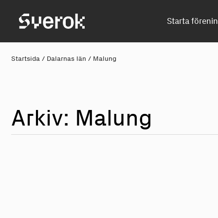
Sverok
Starta föreni
Startsida
/
Dalarnas län
/
Malung
Arkiv: Mal
u
n
g