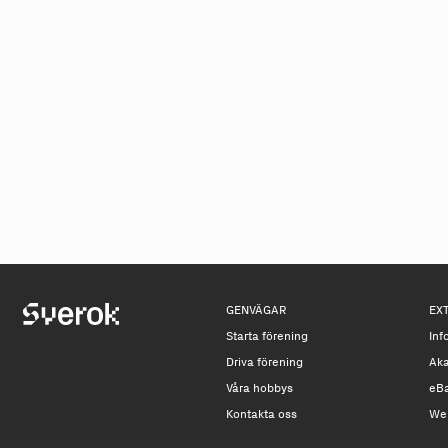
GENVÄGAR
EX
Starta förening
Inf
Driva förening
Ak
Våra hobbys
eB
Kontakta oss
We