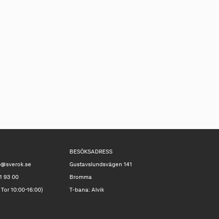
BESÖKSADRESS
o@sverok.se
Gustavslundsvägen 141
1 93 00
Bromma
 Tor 10:00-16:00)
T-bana: Alvik