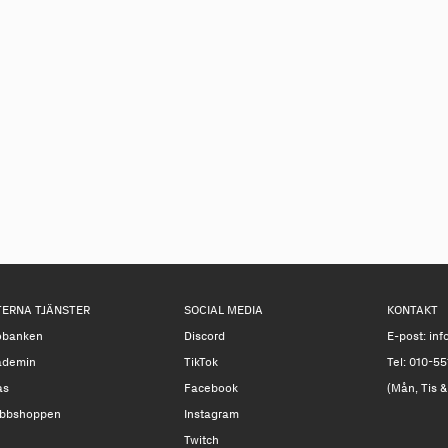
TERNA TJÄNSTER
SOCIAL MEDIA
KONTAKT
obanken
Discord
E-post:
inf
ademin
TikTok
Tel: 010-55
as
Facebook
(Mån, Tis &
bbshoppen
Instagram
Twitch