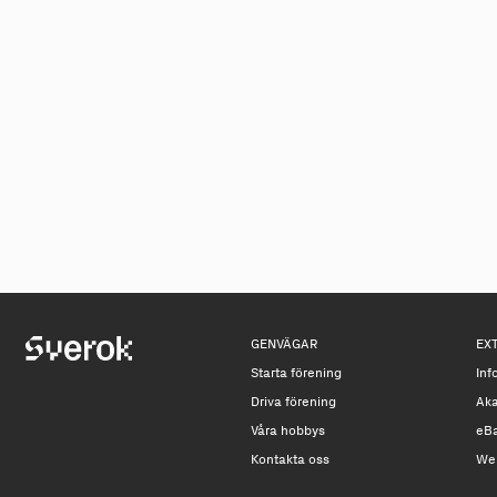
GENVÄGAR
EX
Starta förening
Inf
Driva förening
Ak
Våra hobbys
eB
Kontakta oss
We