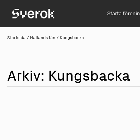
Sverok
Starta föreni
Startsida
/
Hallands län
/
Kungsbacka
Arkiv: Ku
n
gs
b
acka